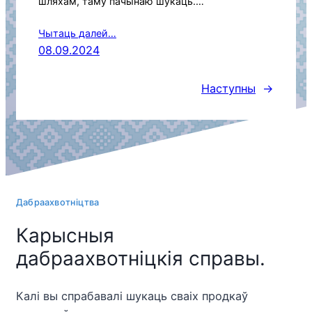
шляхам, таму пачынаю шукаць.…
Чытаць далей…
08.09.2024
Наступны
→
Дабраахвотніцтва
Карысныя
дабраахвотніцкія справы.
Калі вы спрабавалі шукаць сваіх продкаў