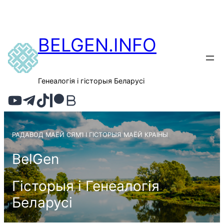
BELGEN.INFO
Генеалогія і гісторыя Беларусі
РАДАВОД МАЁЙ СЯМ’І І ГІСТОРЫЯ МАЁЙ КРАІНЫ
BelGen
Гісторыя і Генеалогія
Беларусі