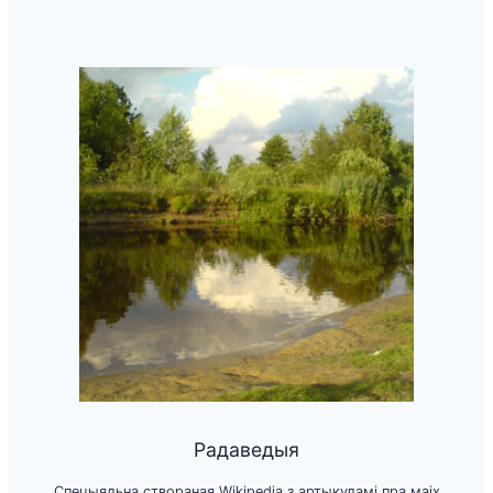
Радаведыя
Спецыяльна створаная Wikipedia з артыкуламі пра маіх