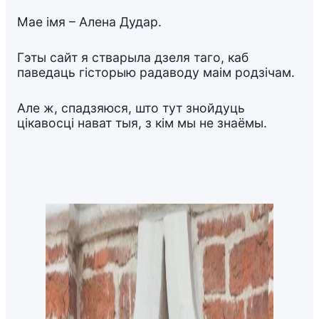
Мае імя – Алена Дудар.
Гэты сайт я стварыла дзеля таго, каб
паведаць гісторыю радаводу маім родзічам.
Але ж, спадзяюся, што тут знойдуць
цікавосці нават тыя, з кім мы не знаёмы.