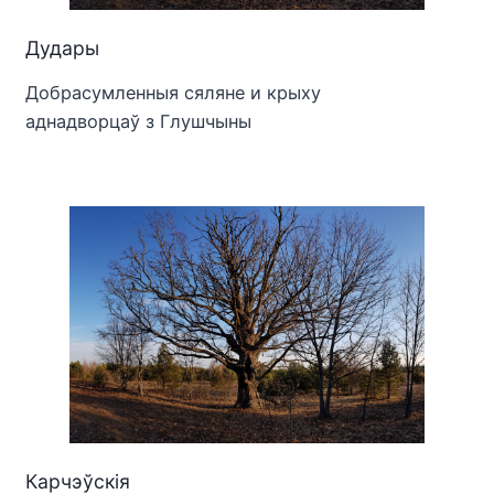
Дудары
Добрасумленныя сяляне и крыху
аднадворцаў з Глушчыны
Карчэўскія