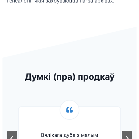
генеалогіі, якія захоўваюцца па-за архівах.
Думкі (пра) продкаў
Вялікага дуба з малым