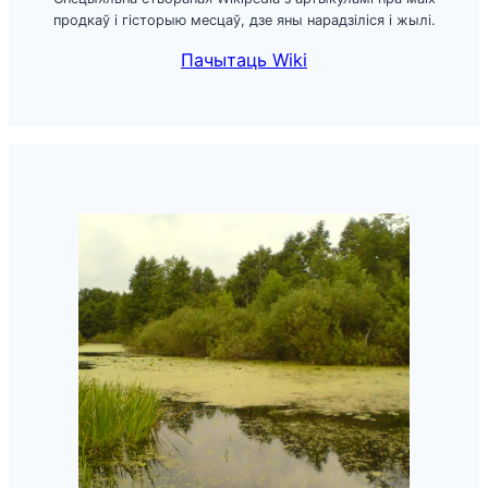
продкаў і гісторыю месцаў, дзе яны нарадзіліся і жылі.
Пачытаць Wiki