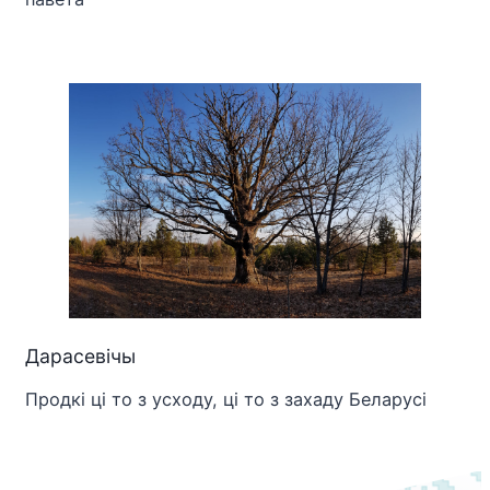
Дарасевічы
Продкі ці то з усходу, ці то з захаду Беларусі