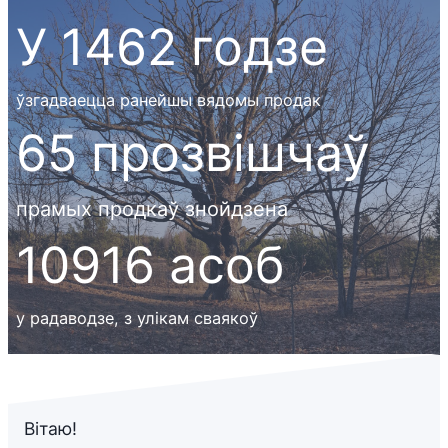
У
У 1462 годзе
1462
годзе
ўзгадваецца ранейшы вядомы продак
65
65 прозвішчаў
прозвішчаў
прамых продкаў знойдзена
10916
10916 асоб
асоб
у радаводзе, з улікам сваякоў
Вітаю!