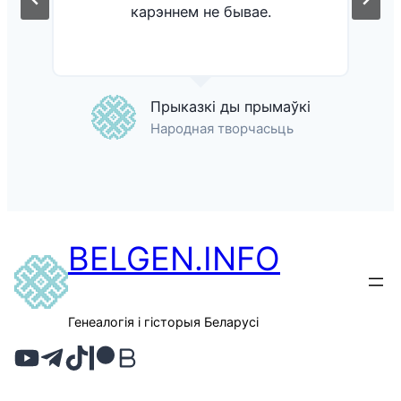
карэннем не бывае.
Прыказкі ды прымаўкі
Народная творчасьць
BELGEN.INFO
Генеалогія і гісторыя Беларусі