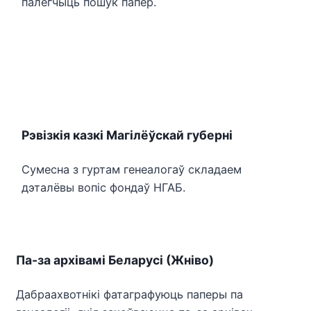
палегчыць пошук папер.
Рэвізкія казкі Магілёўскай губерні
Сумесна з гуртам генеалогаў складаем
дэталёвы вопіс фондаў НГАБ.
Па-за архівамі Беларусі (Жніво)
Дабраахвотнікі фатаграфуюць паперы па