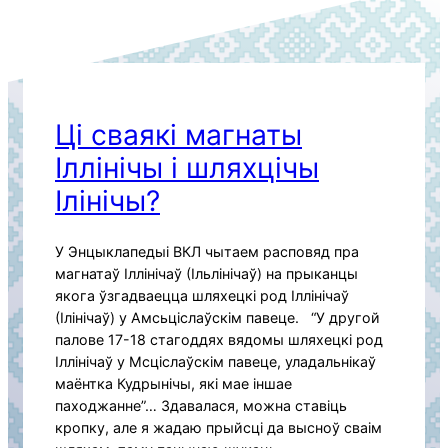
Ці сваякі магнаты
Іллінічы і шляхцічы
Ілінічы?
У Энцыклапедыі ВКЛ чытаем расповяд пра
магнатаў Іллінічаў (Ільлінічаў) на прыканцы
якога ўзгадваецца шляхецкі род Іллінічаў
(Ілінічаў) у Амсьціслаўскім павеце. “У другой
палове 17-18 стагоддях вядомы шляхецкі род
Іллінічаў у Мсціслаўскім павеце, уладальнікаў
маёнтка Кудрынічы, які мае іншае
паходжанне”… Здавалася, можна ставіць
кропку, але я жадаю прыйсці да высноў сваім