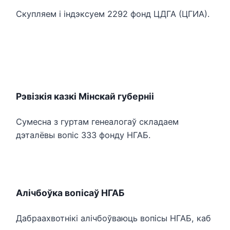
Скупляем і індэксуем 2292 фонд ЦДГА (ЦГИА).
Рэвізкія казкі Мінскай губерніі
Сумесна з гуртам генеалогаў складаем
дэталёвы вопіс 333 фонду НГАБ.
Алічбоўка вопісаў НГАБ
Дабраахвотнікі алічбоўваюць вопісы НГАБ, каб