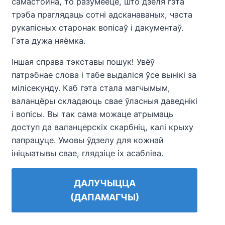
самастойна, то разумееце, што дзеля гэта
трэба праглядаць сотні адсканаваных, часта
рукапісных старонак вопісаў і дакументаў.
Гэта дужа няёмка.
Іншая справа тэкставы пошук! Увёў
патрэбнае слова і табе выдаліся ўсе вынікі за
мілісекунду. Каб гэта стала магчымым,
валанцёры складаюць свае ўласныя даведнікі
і вопісы. Вы так сама можаце атрымаць
доступ да валанцерскіх скарбніц, калі крыху
папрацуце. Умовы ўдзелу для кожнай
ініцыатывы свае, глядзіце іх асабліва.
ДАЛУЧЫЦЦА
(ДАПАМАГЧЫ)