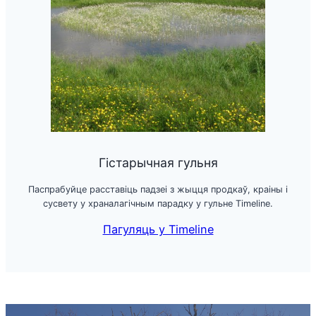
Гістарычная гульня
Паспрабуйце расставіць падзеі з жыцця продкаў, краіны і
сусвету у храналагічным парадку у гульне Timeline.
Пагуляць у Timeline