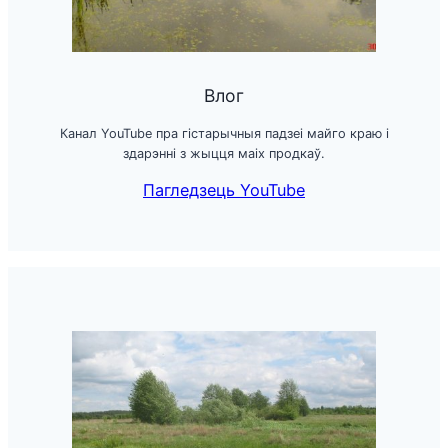
Влог
Канал YouTube пра гістарычныя падзеі майго краю і
здарэнні з жыцця маіх продкаў.
Пагледзець YouTube