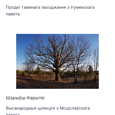
Продкі таемнага паходжання з Ігуменскага
павета
Шэрыўш-Карыткі
Высакародныя шляхцічі з Мсціслаўскага
павета