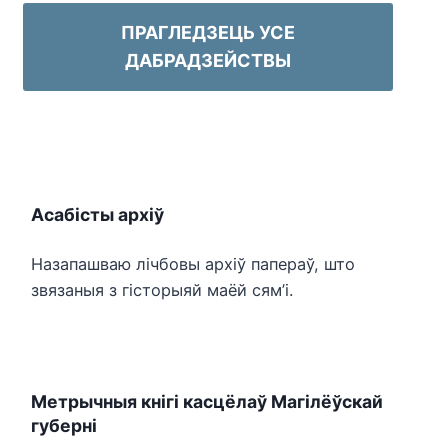
ПРАГЛЕДЗЕЦЬ УСЕ
ДАБРАДЗЕЙСТВЫ
Асабісты архіў
Назапашваю лічбовы архіў папераў, што
звязаныя з гісторыяй маёй сям’і.
Метрычныя кнігі касцёлаў Магілёўскай
губерні