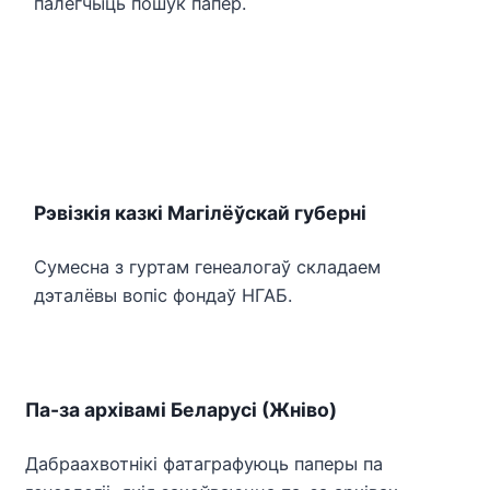
палегчыць пошук папер.
Рэвізкія казкі Магілёўскай губерні
Сумесна з гуртам генеалогаў складаем
дэталёвы вопіс фондаў НГАБ.
Па-за архівамі Беларусі (Жніво)
Дабраахвотнікі фатаграфуюць паперы па