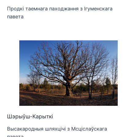
Продкі таемнага паходжання з Ігуменскага
павета
Шэрыўш-Карыткі
Высакародныя шляхцічі з Мсціслаўскага
павета