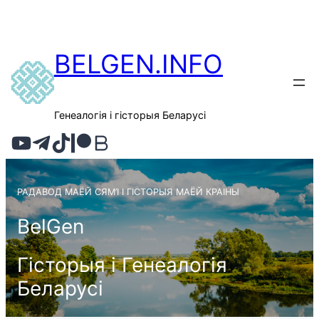
BELGEN.INFO
Генеалогія і гісторыя Беларусі
РАДАВОД МАЁЙ СЯМ’І І ГІСТОРЫЯ МАЁЙ КРАІНЫ
BelGen
Гісторыя і Генеалогія
Беларусі