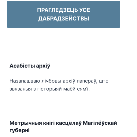
ПРАГЛЕДЗЕЦЬ УСЕ
ДАБРАДЗЕЙСТВЫ
Асабісты архіў
Назапашваю лічбовы архіў папераў, што
звязаныя з гісторыяй маёй сям’і.
Метрычныя кнігі касцёлаў Магілёўскай
губерні