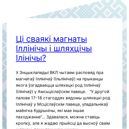
Ці сваякі магнаты
Іллінічы і шляхцічы
Ілінічы?
У Энцыклапедыі ВКЛ чытаем расповяд пра
магнатаў Іллінічаў (Ільлінічаў) на прыканцы
якога ўзгадваецца шляхецкі род Іллінічаў
(Ілінічаў) у Амсьціслаўскім павеце. “У другой
палове 17-18 стагоддях вядомы шляхецкі род
Іллінічаў у Мсціслаўскім павеце, уладальнікаў
маёнтка Кудрынічы, які мае іншае
паходжанне”… Здавалася, можна ставіць
кропку, але я жадаю прыйсці да высноў сваім