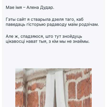
Мае імя – Алена Дудар.
Гэты сайт я стварыла дзеля таго, каб
паведаць гісторыю радаводу маім родзічам.
Але ж, спадзяюся, што тут знойдуць
цікавосці нават тыя, з кім мы не знаёмы.