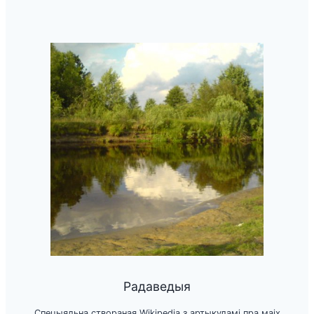
Радаведыя
Спецыяльна створаная Wikipedia з артыкуламі пра маіх