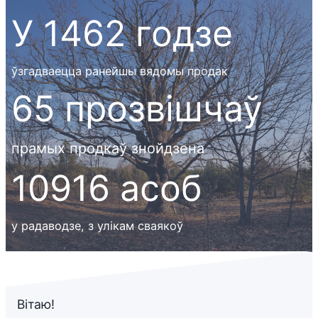
У
У 1462 годзе
1462
годзе
ўзгадваецца ранейшы вядомы продак
65
65 прозвішчаў
прозвішчаў
прамых продкаў знойдзена
10916
10916 асоб
асоб
у радаводзе, з улікам сваякоў
Вітаю!