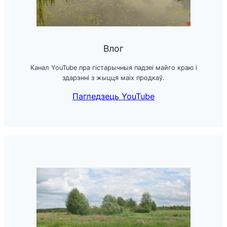
Влог
Канал YouTube пра гістарычныя падзеі майго краю і
здарэнні з жыцця маіх продкаў.
Пагледзець YouTube