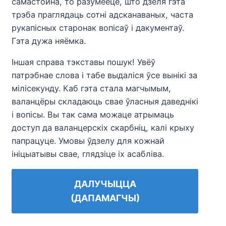
самастойна, то разумееце, што дзеля гэта
трэба праглядаць сотні адсканаваных, часта
рукапісных старонак вопісаў і дакументаў.
Гэта дужа няёмка.
Іншая справа тэкставы пошук! Увёў
патрэбнае слова і табе выдаліся ўсе вынікі за
мілісекунду. Каб гэта стала магчымым,
валанцёры складаюць свае ўласныя даведнікі
і вопісы. Вы так сама можаце атрымаць
доступ да валанцерскіх скарбніц, калі крыху
папрацуце. Умовы ўдзелу для кожнай
ініцыатывы свае, глядзіце іх асабліва.
ДАЛУЧЫЦЦА
(ДАПАМАГЧЫ)