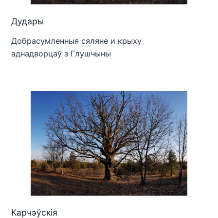
Дудары
Добрасумленныя сяляне и крыху
аднадворцаў з Глушчыны
Карчэўскія