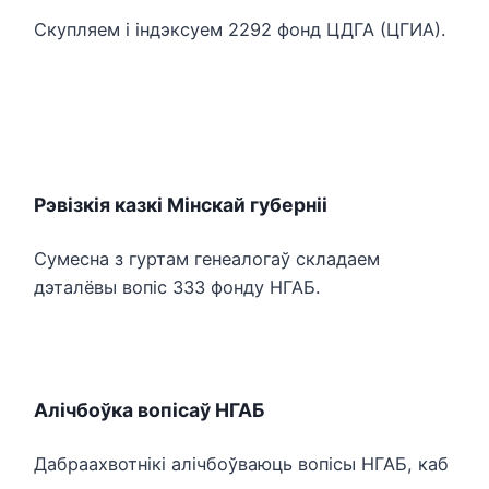
Скупляем і індэксуем 2292 фонд ЦДГА (ЦГИА).
Рэвізкія казкі Мінскай губерніі
Сумесна з гуртам генеалогаў складаем
дэталёвы вопіс 333 фонду НГАБ.
Алічбоўка вопісаў НГАБ
Дабраахвотнікі алічбоўваюць вопісы НГАБ, каб