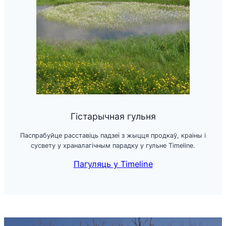
Гістарычная гульня
Паспрабуйце расставіць падзеі з жыцця продкаў, краіны і
сусвету у храналагічным парадку у гульне Timeline.
Пагуляць у Timeline