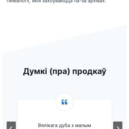
генеалогіі, якія захоўваюцца па-за архівах.
Думкі (пра) продкаў
Вялікага дуба з малым