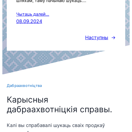
шляхам, таму пачынаю шукаць.…
Чытаць далей…
08.09.2024
Наступны
→
Дабраахвотніцтва
Карысныя
дабраахвотніцкія справы.
Калі вы спрабавалі шукаць сваіх продкаў