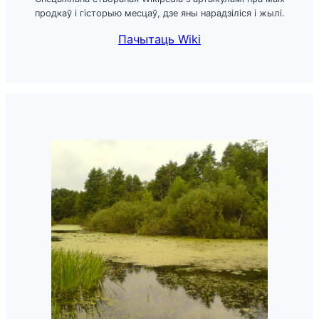
продкаў і гісторыю месцаў, дзе яны нарадзіліся і жылі.
Пачытаць Wiki