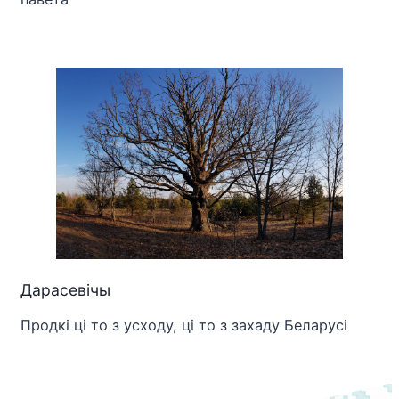
Дарасевічы
Продкі ці то з усходу, ці то з захаду Беларусі