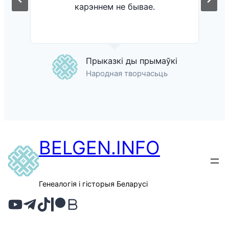
карэннем не бывае.
Прыказкі ды прымаўкі
Народная творчасьць
BELGEN.INFO
Генеалогія і гісторыя Беларусі